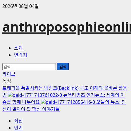
콘
2026년 08월 04일
텐
츠
anthroposophieonli
로
바
로
기
소개
가
본
연락처
기
메
검
뉴
색:
라이브
독점
트래픽을 폭발시키는 백링크(Backlink) 구조 이해와 올바른 활용
법
뉴욕타임즈 인기뉴스: 세계의 이
슈를 함께 나누어요
오늘의 뉴스: 당
신이 알아야 할 핵심 이야기들
최신
인기