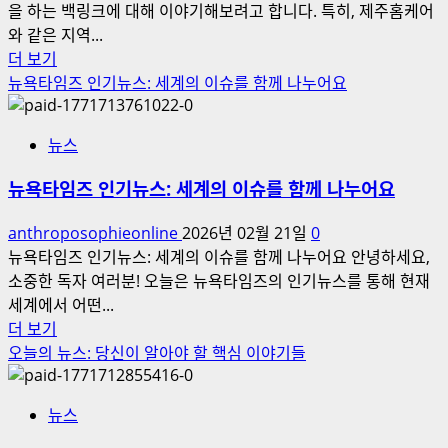
을 하는 백링크에 대해 이야기해보려고 합니다. 특히, 제주홈케어
와 같은 지역...
트
더 보기
래
뉴욕타임즈 인기뉴스: 세계의 이슈를 함께 나누어요
픽
을
뉴스
폭
발
뉴욕타임즈 인기뉴스: 세계의 이슈를 함께 나누어요
시
키
anthroposophieonline
2026년 02월 21일
0
는
뉴욕타임즈 인기뉴스: 세계의 이슈를 함께 나누어요 안녕하세요,
백
소중한 독자 여러분! 오늘은 뉴욕타임즈의 인기뉴스를 통해 현재
링
세계에서 어떤...
크
뉴
더 보기
(Backlink)
욕
오늘의 뉴스: 당신이 알아야 할 핵심 이야기들
구
타
조
임
뉴스
이
즈
해