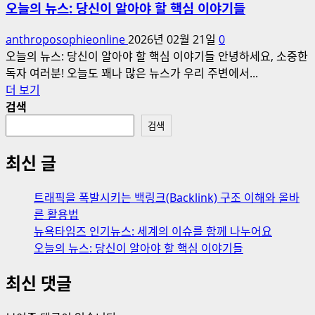
인
오늘의 뉴스: 당신이 알아야 할 핵심 이야기들
와
기
올
뉴
anthroposophieonline
2026년 02월 21일
0
바
스:
오늘의 뉴스: 당신이 알아야 할 핵심 이야기들 안녕하세요, 소중한
른
세
독자 여러분! 오늘도 꽤나 많은 뉴스가 우리 주변에서...
활
계
오
더 보기
용
의
늘
검색
법
이
의
검색
에
슈
뉴
대
를
스:
최신 글
해
함
당
더
께
신
읽
트래픽을 폭발시키는 백링크(Backlink) 구조 이해와 올바
나
이
어
른 활용법
누
알
보
뉴욕타임즈 인기뉴스: 세계의 이슈를 함께 나누어요
어
아
기
오늘의 뉴스: 당신이 알아야 할 핵심 이야기들
요
야
에
할
최신 댓글
대
핵
해
심