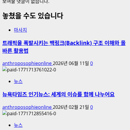
보여줄 댓글이 없습니다.
더
이
읽
야
놓쳤을 수도 있습니다
어
기
보
들
마사지
기
에
대
트래픽을 폭발시키는 백링크(Backlink) 구조 이해와 올
해
바른 활용법
더
읽
anthroposophieonline
2026년 06월 11일
0
어
보
기
뉴스
뉴욕타임즈 인기뉴스: 세계의 이슈를 함께 나누어요
anthroposophieonline
2026년 02월 21일
0
뉴스